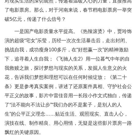
对现实生活的深切观照，传递着温暖人心的力量，直接推高
了电影票房。那么，对于河南来说，春节档电影票房一举突
破5亿元，传递了什么信号？
一是国产电影质量水平提高。《热辣滚烫》中，贾玲饰
演的超级“宅女”乐莹，历经一次次生活暴击后，走出封闭、
挑战自我，成功瘦身100多斤，在“好想赢一次”的精神激励
下，追寻着人生自我；《飞驰人生2》用一位暮气中年的自
我救赎之旅，探讨梦想与现实的关系，发掘人生意义的火
花，告诉我们梦想和理想可以在任何时候绽放；《第二十
条》更是参考真实案例，讲述了还原案件真相、守护社会公
平正义的故事，影片中雷佳音用一长段小作文式独白，传递
了“法不能向不法让步”“我们办的不是案子，是别人的人
生”的公平正义理念……贴近生活、观照现实、直击人心，
演技在线、制作精良、用心用情，无疑是这些影片票房一路
飘红的关键原因。