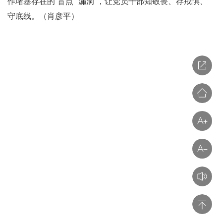
作堵塞存在的“盲点”“漏洞”，让党员干部知敬畏、存戒惧、
守底线。（肖彦平）