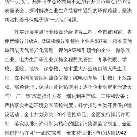
防“一刀切”。郑州市生态环境局不定期召开全市重点企业代
表座谈会，探讨解决企业生产经营中遇到的环保难题，坚决
纠治打着环保幌子搞“一刀切”问题。
扎实开展重点行业绩效分级培育工程，全市被国家、省
评定绩效分级A、B级和绩效引领性企业共587家；精准实施
重污染天气差异化管理，评为A级和引领性的企业、微涉气
企业、电力生产等企业实施全程豁免管控；冬季供暖、学
校、医院、地铁、保交楼、省市重大产业项目纳入民生工
程，在不同预警期间豁免管控；纯电动车辆（机械）下放路
权、豁免管理，保障正常运输使用；逐个企业制定重污染天
气“一厂一策”应急操作方案，细化到生产线、工序和设备；
严格落实生态环境分区管控制度，科学指导各类开发保护建
设活动，全市共划分为120个管控单元。全面实行排污许可
制，落实以排污许可制为核心的固定污染源监管制度，全面
推进排污许可“一证式”管理，全市持证排污单位达到1942