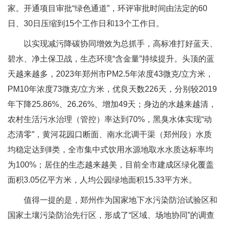
家。开通项目审批“绿色通道”，环评审批时间由法定的60
日、30日压缩到15个工作日和13个工作日。
以实现减污降碳协同增效为总抓手，高标准打好蓝天、
碧水、净土保卫战，生态环境“含金量”持续提升。头顶的蓝
天越来越多，2023年郑州市PM2.5年浓度43微克/立方米，
PM10年浓度73微克/立方米，优良天数226天，分别较2019
年下降25.86%、26.26%、增加49天；身边的水越来越清，
农村生活污水治理（管控）率达到70%，黑臭水体实现“动
态清零”，黄河花园口断面、南水北调干渠（郑州段）水质
均稳定达到Ⅱ类，全市集中式饮用水源地取水水质达标率均
为100%；居住的生态越来越美，目前全市建成区绿化覆盖
面积3.05亿平方米，人均公园绿地面积15.33平方米。
值得一提的是，郑州作为国家地下水污染防治试验区和
国家土壤污染防治先行区，形成了“区域、场地协同”的调查