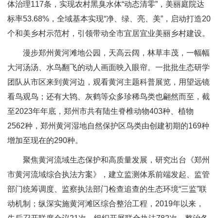
体治理117条，实现农村黑臭水体“动态清零”，美丽庭院达
标率53.68%，全域基本实现“净、绿、亮、美”，启动打造20
个和美乡村示范村，引领带动全市宜居宜业美丽乡村建设。
漫步郑州黄河滩地公园，天高云阔，林草丰茂，一幅幅
大河汤汤、水鸟翻飞的动人画面映入眼帘。一批批生态研学
团队从市区来到黄河边，观看黄河主题科普展览，用望远镜
看鸟观鸟；还有大鸨、灰鹤等众多珍稀鸟类也翩然而至，截
至2023年年底，郑州市共有陆生脊椎动物403种、植物
2562种，郑州黄河湿地自然保护区鸟类由创建初期的169种
增加至现在的290种。
聚焦黄河流域生态保护和高质量发展，研究出台《郑州
市黄河流域综合执法方案》，建立监测体系前端发起、监管
部门统筹调度、监察执法部门检查追查的生态环境“三监”联
动机制；纵深实施黄河滩区综合整治工程，2019年以来，