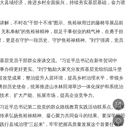
大县域经济，推进乡村全面振兴，持续夯实基层基础，奋力谱
解，不时在“干部十不准”图示、焦裕禄用过的藤椅等展品前
、无私奉献”的焦裕禄精神，鼓足干事创业的精气神，在勇于担
树，更是在守护一段历史、守护焦裕禄精神。”刘宁强调，党员
层党员干部群众座谈交流。“习近平总书记在新年贺词中
事办得更好更实。”刘宁勉励大家充分发挥基层党组织战斗堡
脱贫攻坚成果，整治提升人居环境，提高乡村治理水平，带领乡
要勇担历史使命，统筹推进山水林田湖草沙一体化保护和系统治
技术、扩大产能、拓展市场，提高企业竞争力。
习近平总书记第二批党的群众路线教育实践活动联系点。近年
传承弘扬焦裕禄精神、凝心聚力共同奋斗的结果。要深学细照
践行县域治理“三起来”，牢牢把握高质量发展这个首要任务和