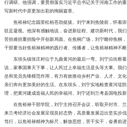
行调研。他强调，要贯彻落实习近平总书记关于河南工作的重
写新时代中原更加出彩的绚丽篇章。
焦裕禄纪念园里松柏苍劲挺拔。刘宁来到焦陵前，怀着崇敬
驻足凝视。他深有感触地说，奋进新征程、建功新时代，我们
苦担难担重担险中开创新局面。在焦桐广场，刘宁瞻仰焦桐，
干部要当好焦裕禄精神的践行者、传播者，让焦裕禄精神不断
东坝头镇张庄村位于九曲黄河的最后一弯。刘宁沿街察看村
说，家事国事天下事，让人民过上幸福生活是头等大事。我们
垒和党员先锋模范作用，有力有效推动乡村产业、人才、文化
亲们奔向更加美好的生活。在东坝头，刘宁实地检查黄河堤防
理，把黄河建成造福人民的幸福河。刘宁还到兰考县国电投新
在焦裕禄干部学院，刘宁主持召开会议，听取开封市、兰考
来兰考经济社会发展呈现良好态势，高质量发展迈出坚实步伐
笃行，以焦裕禄精神为标尺，解放思想，苦干实干，奋勇前进