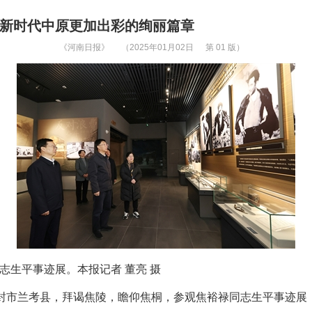
写新时代中原更加出彩的绚丽篇章
《河南日报》
（2025年01月02日
第 01 版）
生平事迹展。本报记者 董亮 摄
到开封市兰考县，拜谒焦陵，瞻仰焦桐，参观焦裕禄同志生平事迹