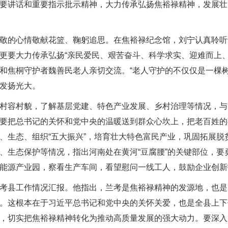
要讲话和重要指示批示精神，大力传承弘扬焦裕禄精神，发展壮
的心情敬献花篮、鞠躬追思。在焦裕禄纪念馆，刘宁认真聆听讲
更要大力传承弘扬“亲民爱民、艰苦奋斗、科学求实、迎难而上
和焦桐守护者魏善民老人亲切交流。“老人守护的不仅仅是一棵
发扬光大。
容村貌，了解基层党建、特色产业发展、乡村治理等情况，与基
要把总书记的关怀和党中央的温暖送到群众心坎上，把老百姓的
、生态、组织“五大振兴”，培育壮大特色富民产业，巩固拓展
、生态保护等情况，指出河南处在黄河“豆腐腰”的关键部位，
能源产业园，察看生产车间，看望慰问一线工人，鼓励企业创新
县工作情况汇报。他指出，兰考是焦裕禄精神的发源地，也是
。这根本在于习近平总书记和党中央的关怀关爱，也是全县上下
，切实把焦裕禄精神转化为推动高质量发展的强大动力。要深入