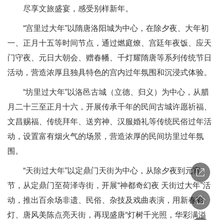
尽享文旅盛宴，感受别样新年。
“宫里过大年”以隋唐洛阳城为中心，在除夕夜、大年初
一、正月十五等时间节点，通过燃庭燎、宫廷年夜饭、应天
门守夜、元日大朝会、赠春幡、千灯耀隋唐等系列传统节日
活动，营造浓厚且独具特色的宫内过年氛围和沉浸式体验。
“坊里过大年”以洛邑古城（立德、归义）为中心，从腊
月二十三至正月十六，开展传承千年的民间古城许愿祈福、
文昌赐福、传统拜年、送穷神、汉服婚礼等传统民俗过年活
动，设置富有烟火气的场景，营造浓厚的民间坊里过年氛
围。
“天街过大年”以定鼎门天街为中心，从除夕夜到元宵
节，从定鼎门至荷泽寺街，开展“神都奇幻夜 天街过大年”活
动，推出百余场非遗、民俗、杂技及戏曲表演，用新春彩
灯、唐风美陈点亮天街，再现盛唐“灯树千光照，华彩满溢