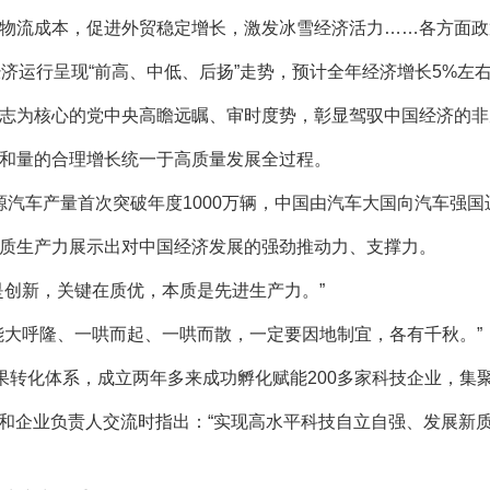
流成本，促进外贸稳定增长，激发冰雪经济活力……各方面政策
运行呈现“前高、中低、后扬”走势，预计全年经济增长5%左
为核心的党中央高瞻远瞩、审时度势，彰显驾驭中国经济的非
和量的合理增长统一于高质量发展全过程。
源汽车产量首次突破年度1000万辆，中国由汽车大国向汽车强
生产力展示出对中国经济发展的强劲推动力、支撑力。
创新，关键在质优，本质是先进生产力。”
大呼隆、一哄而起、一哄而散，一定要因地制宜，各有千秋。”
转化体系，成立两年多来成功孵化赋能200多家科技企业，集聚
员和企业负责人交流时指出：“实现高水平科技自立自强、发展新