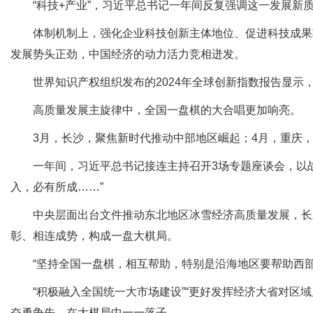
“科技+产业”，习近平总书记一年间反复强调这一发展新
体制机制上，强化企业科技创新主体地位、促进科技成果转
发展势头正劲，中国经济的动力活力竞相迸发。
世界知识产权组织发布的2024年全球创新指数报告显示，中
高质量发展主旋律中，全国一盘棋的大合唱更加响亮。
3月，长沙，聚焦新时代推动中部地区崛起；4月，重庆，
一年间，习近平总书记接连主持召开3场专题座谈会，以战
入，必有所成……”
中央层面出台文件推动东北地区冰雪经济高质量发展，长三
彰、相连成势，构成一盘大棋局。
“坚持全国一盘棋，相互帮助，特别是沿海地区要帮助西部地
“积极融入全国统一大市场建设”“更好发挥经济大省对区域
奋勇争先，在大棋局中一一落子。