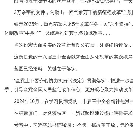
随着习近平总书记的庄严宣布，全场响起热烈掌声。一份标
2万余字的文件，勾勒出一幅气象万千的新征程改革“全景
锚定2035年，重点部署未来5年改革任务；以“六个坚持”
体制改革“牛鼻子”，又统筹推进其他各领域改革……
当这份宏大而务实的改革新蓝图公布后，外媒纷纷评价，中国
这既是党的十八届三中全会以来全面深化改革的实践续篇
蓝图已经绘就，关键在于落实。
“全党上下要齐心协力抓好《决定》贯彻落实，把进一步全
手，引导全党全国人民坚定改革信心，更好凝心聚力推动改革
2024年10月，在学习贯彻党的二十届三中全会精神热潮
在福建厦门，对经济特区、自贸试验区建设提出明确要求；
考察中，习近平总书记强调：“今天，抓改革开放，无论深度