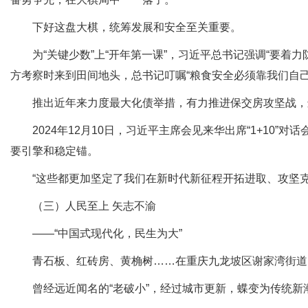
下好这盘大棋，统筹发展和安全至关重要。
为“关键少数”上“开年第一课”，习近平总书记强调“要着力
方考察时来到田间地头，总书记叮嘱“粮食安全必须靠我们自己
推出近年来力度最大化债举措，有力推进保交房攻坚战，进
2024年12月10日，习近平主席会见来华出席“1+10
要引擎和稳定锚。
“这些都更加坚定了我们在新时代新征程开拓进取、攻坚克难
（三）人民至上 矢志不渝
——“中国式现代化，民生为大”
青石板、红砖房、黄桷树……在重庆九龙坡区谢家湾街道民
曾经远近闻名的“老破小”，经过城市更新，蝶变为传统新