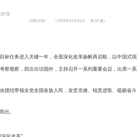
实步伐
《河南日报》
（2025年01月02日
第 05 版）
规划目标任务进入关键一年，全面深化改革扬帆再启航，以中国式
察视察，四次出访国外，主持召开一系列重要会议，出席一系
团结带领全党全国各族人民，攻坚克难、锐意进取、砥砺奋斗
而出。
深化改革”