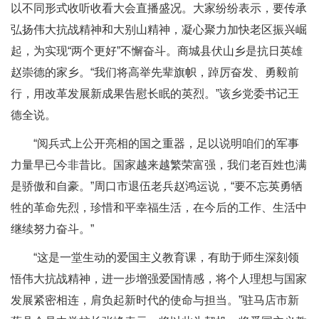
以不同形式收听收看大会直播盛况。大家纷纷表示，要传承
弘扬伟大抗战精神和大别山精神，凝心聚力加快老区振兴崛
起，为实现“两个更好”不懈奋斗。商城县伏山乡是抗日英雄
赵崇德的家乡。“我们将高举先辈旗帜，踔厉奋发、勇毅前
行，用改革发展新成果告慰长眠的英烈。”该乡党委书记王
德全说。
“阅兵式上公开亮相的国之重器，足以说明咱们的军事
力量早已今非昔比。国家越来越繁荣富强，我们老百姓也满
是骄傲和自豪。”周口市退伍老兵赵鸿运说，“要不忘英勇牺
牲的革命先烈，珍惜和平幸福生活，在今后的工作、生活中
继续努力奋斗。”
“这是一堂生动的爱国主义教育课，有助于师生深刻领
悟伟大抗战精神，进一步增强爱国情感，将个人理想与国家
发展紧密相连，肩负起新时代的使命与担当。”驻马店市新