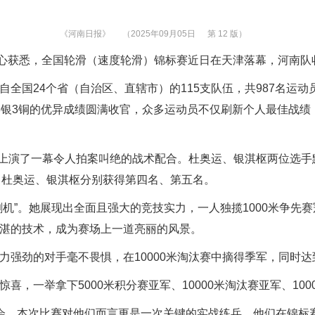
《河南日报》
（2025年09月05日
第 12 版）
中心获悉，全国轮滑（速度轮滑）锦标赛近日在天津落幕，河南队收
国24个省（自治区、直辖市）的115支队伍，共987名运动
3银3铜的优异成绩圆满收官，众多运动员不仅刷新个人最佳战
上演了一幕令人拍案叫绝的战术配合。杜奥运、银淇枢两位选手默
军，杜奥运、银淇枢分别获得第四名、第五名。
。她展现出全面且强大的竞技实力，一人独揽1000米争先赛冠军
精湛的技术，成为赛场上一道亮丽的风景。
劲的对手毫不畏惧，在10000米淘汰赛中摘得季军，同时达
一举拿下5000米积分赛亚军、10000米淘汰赛亚军、100
，本次比赛对他们而言更是一次关键的实战练兵。他们在锦标赛