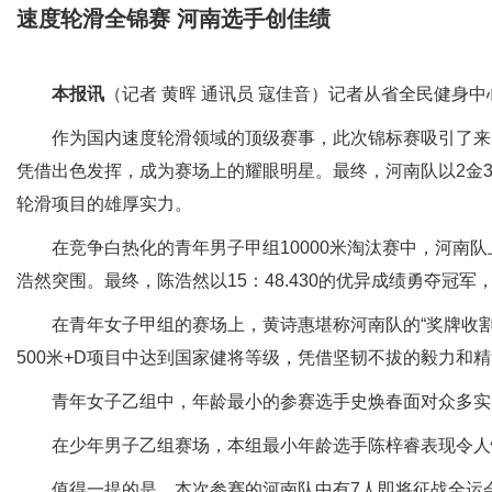
速度轮滑全锦赛 河南选手创佳绩
本报讯
（记者 黄晖 通讯员 寇佳音）记者从省全民健身
作为国内速度轮滑领域的顶级赛事，此次锦标赛吸引了来自全
凭借出色发挥，成为赛场上的耀眼明星。最终，河南队以2金
轮滑项目的雄厚实力。
在竞争白热化的青年男子甲组10000米淘汰赛中，河南队
浩然突围。最终，陈浩然以15：48.430的优异成绩勇夺冠
在青年女子甲组的赛场上，黄诗惠堪称河南队的“奖牌收割机”
500米+D项目中达到国家健将等级，凭借坚韧不拔的毅力和
青年女子乙组中，年龄最小的参赛选手史焕春面对众多实力强
在少年男子乙组赛场，本组最小年龄选手陈梓睿表现令人惊喜，
值得一提的是，本次参赛的河南队中有7人即将征战全运会