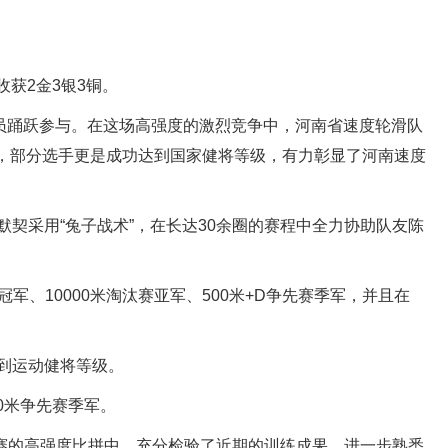
获2金3银3铜。
员踊跃参与。在这场高强度的激烈竞争中，河南省速度轮滑队
绩，部分选手更是成功达到国家健将等级，有力彰显了河南速度
契采用“兔子战术”，在长达30余圈的赛程中全力协助队友陈
、10000米淘汰赛亚军、500米+D争先赛季军，并且在
到运动健将等级。
0米争先赛季军。
的高强度比拼中，充分检验了近期的训练成果，进一步熟悉