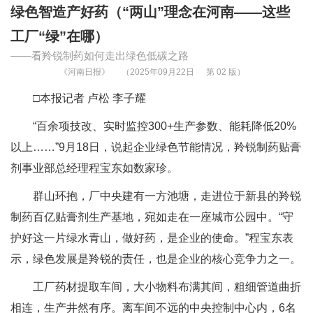
绿色智造产好药（“两山”理念在河南——这些
工厂“绿”在哪）
——看羚锐制药如何走出绿色低碳之路
《河南日报》
（2025年09月22日
第 02 版）
□本报记者 卢松 李子耀
“百余项技改、实时监控300+生产参数、能耗降低20%
以上……”9月18日，说起企业绿色节能情况，羚锐制药贴膏
剂事业部总经理程宝东如数家珍。
群山环抱，厂中央建有一方池塘，走进位于新县的羚锐
制药百亿贴膏剂生产基地，宛如走在一座城市公园中。“守
护好这一片绿水青山，做好药，是企业的使命。”程宝东表
示，绿色发展是羚锐的责任，也是企业的核心竞争力之一。
工厂药材提取车间，大小物料布满其间，粗细管道曲折
相连，生产井然有序。离车间不远的中央控制中心内，6名