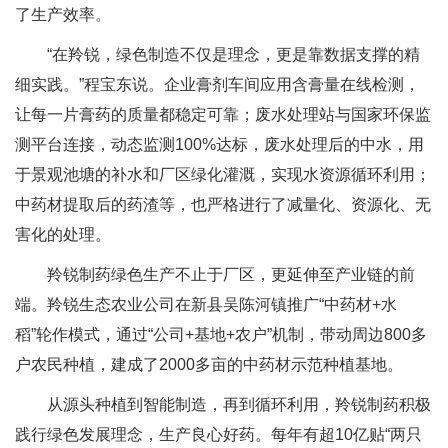
了生产效率。
“在羚锐，绿色制造不仅是理念，更是靠数据支撑的精
细实践。”程宝东说。企业膏剂车间应用含膏量在线检测，
让每一片膏药的质量都稳定可靠；废水处理站与国家环保监
测平台连接，动态监测100%达标，废水处理后的中水，用
于景观池塘的补水和厂区绿化灌溉，实现水资源循环利用；
中药材提取后的药渣等，也严格进行了减量化、资源化、无
害化的处理。
羚锐制药绿色生产不止于厂区，更延伸至产业链的前
端。羚锐生态农业公司在新县吴陈河镇推广“中药材+水
稻”轮作模式，通过“公司+基地+农户”机制，带动周边800多
户农民种植，建成了2000多亩的中药材示范种植基地。
从源头种植到智能制造，再到循环利用，羚锐制药积极
践行绿色发展理念，生产良心好药。每年有超10亿贴“两只