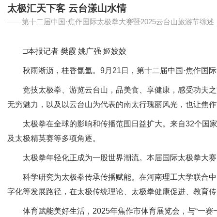
太极汇天下客 云台漾山水情
——第十二届中国·焦作国际太极拳大赛暨2025云台山旅游节综述
□本报记者 樊霞 姚广强 姬姣姣
秋雨淅沥，桂香氤氲。9月21日，第十二届中国·焦作国际太
竞技太极拳、游览云台山，品美食、享健康，感受功夫之旅，共
无穷魅力，以及以云台山为代表的南太行瑰丽风光，也让焦作
太极拳在全球的影响和传播范围日益扩大。来自32个国家和
及太极精英赛等多项角逐。
太极拳年轻化正成为一股世界潮流。本届国际太极拳大赛的
科学研究为太极拳传承传播赋能。在河南理工大学联合中国体
字化等发展路径，在太极传统理论、太极拳健康促进、教育传
体育赋能美好生活，2025年焦作市体育展览会，与“一赛一