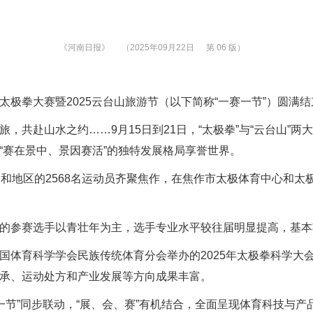
《河南日报》
（2025年09月22日
第 06 版）
极拳大赛暨2025云台山旅游节（以下简称“一赛一节”）圆满结
赴山水之约……9月15日到21日，“太极拳”与“云台山”两大
“赛在景中、景因赛活”的独特发展格局享誉世界。
地区的2568名运动员齐聚焦作，在焦作市太极体育中心和太
参赛选手以青壮年为主，选手专业水平较往届明显提高，基本
育科学学会民族传统体育分会举办的2025年太极拳科学大会
承、运动处方和产业发展等方向成果丰富。
节”同步联动，“展、会、赛”有机结合，全面呈现体育科技与产