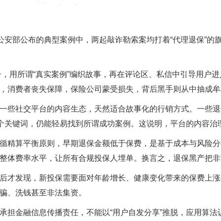
安部公布的典型案例中，两起敲诈勒索案均打着“代理退保”的
子，用所谓“真实案例”编织故事，再在评论区、私信中引导用户
，消费者丧失保障，保险公司蒙受损失，背后黑手则从中抽成牟
些社交平台的内容生态，天然适合故事化的行销方式。一些退
换个关键词，仍能轻易找到所谓成功案例。这说明，平台的内容治
精算平衡原则，早期退保金额低于保费，是基于成本与风险分
整体费率水平，让所有合规投保人埋单。换言之，退保黑产把非
才发现，新投保需要面对年龄增长、健康变化带来的保费上涨
骗、洗钱甚至非法集资。
担金融信息传播责任，不能以“用户自发分享”推脱，应用算法