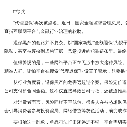
□徐兵
“代理退保”再次被点名。近日，国家金融监督管理总局、公
直指互联网平台与金融行业治理的软肋。
退保黑产的套路并不复杂。以“国家新规”“全额退保”为幌
隐私，甚至被裹挟到虚构证据、恶意投诉的犯罪链条里。最终
值得警惕的是，一些网络平台正在无形中放大这种风险。一
精准人群。哪怕平台在搜索“代理退保”时设置了警示，只要
从行业角度看，退保黑产的危害远超过个案。保险定价遵循
公司支付超合同金额。这不仅直接导致公司亏损，还被迫推高
对消费者而言，风险同样不容低估。很多人在被怂恿退保后
会引导消费者参与投资骗局、网络借贷等灰色活动，演变成诈
要根治这一乱象，单靠司法打击还远远不够。平台需切实承