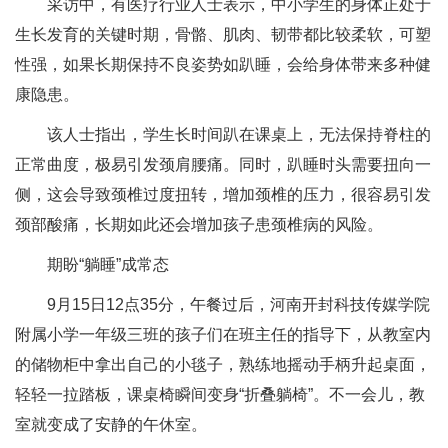
采访中，有医疗行业人士表示，中小学生的身体正处于
生长发育的关键时期，骨骼、肌肉、韧带都比较柔软，可塑
性强，如果长期保持不良姿势如趴睡，会给身体带来多种健
康隐患。
该人士指出，学生长时间趴在课桌上，无法保持脊柱的
正常曲度，极易引发颈肩腰痛。同时，趴睡时头需要扭向一
侧，这会导致颈椎过度扭转，增加颈椎的压力，很容易引发
颈部酸痛，长期如此还会增加孩子患颈椎病的风险。
期盼“躺睡”成常态
9月15日12点35分，午餐过后，河南开封科技传媒学院
附属小学一年级三班的孩子们在班主任的指导下，从教室内
的储物柜中拿出自己的小毯子，熟练地摇动手柄升起桌面，
轻轻一拉踏板，课桌椅瞬间变身“折叠躺椅”。不一会儿，教
室就变成了安静的午休室。