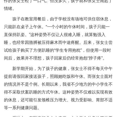
作的张女士松了一口气。但没多久，孩子就和张女士闹起了
情绪。
孩子在教室用餐后，由于学校没有场地可供住宿休息，
只能趴在桌子上午休。“一个小时的午休时间，孩子只能一
直保持趴姿。”这种姿势不仅让人很难入睡，就算勉强入
睡，也经常因胳膊被压得麻木而中途疼醒。后来，张女士尝
试给孩子购买了方便趴睡的“学生专用抱枕”，但使用一段时
间后，效果并不理想，孩子回家后仍经常抱怨“脖子疼”。
新学期开始，为了孩子的健康，张女士不得不每天中午
提前请假回家接送孩子，照顾她吃饭和午休。而张女士面对
的情况并不是个例。长期以来，我省不少地方的中小学生不
得不采取伏案趴睡的方式午休。这种姿势不仅难以实现有效
的休息，还可能引发颈椎压力增大、视力受影响、胃部不适
等一系列健康问题。