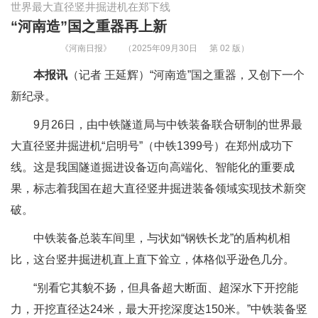
世界最大直径竖井掘进机在郑下线
“河南造”国之重器再上新
《河南日报》
（2025年09月30日
第 02 版）
本报讯
（记者 王延辉）“河南造”国之重器，又创下一个
新纪录。
9月26日，由中铁隧道局与中铁装备联合研制的世界最
大直径竖井掘进机“启明号”（中铁1399号）在郑州成功下
线。这是我国隧道掘进设备迈向高端化、智能化的重要成
果，标志着我国在超大直径竖井掘进装备领域实现技术新突
破。
中铁装备总装车间里，与状如“钢铁长龙”的盾构机相
比，这台竖井掘进机直上直下耸立，体格似乎逊色几分。
“别看它其貌不扬，但具备超大断面、超深水下开挖能
力，开挖直径达24米，最大开挖深度达150米。”中铁装备竖