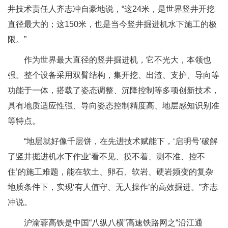
井技术责任人齐志冲自豪地说，“这24米，是世界竖井开挖
直径最大的；这150米，也是当今竖井掘进机水下施工的极
限。”
作为世界最大直径的竖井掘进机，它不光大，本领也
强。整个设备采用双臂结构，集开挖、出渣、支护、导向等
功能于一体，搭载了姿态调整、沉降控制等多项创新技术，
具有地质适应性强、导向姿态控制精度高、地层感知识别准
等特点。
“地层就好像千层饼，在先进技术赋能下，‘启明号’破解
了竖井掘进机水下作业‘看不见、摸不着、测不准、控不
住’的施工难题，能在软土、卵石、软岩、硬岩频变的复杂
地质条件下，实现‘有人值守、无人操作’的高效掘进。”齐志
冲说。
沪渝蓉高铁是中国“八纵八横”高速铁路网之“沿江通