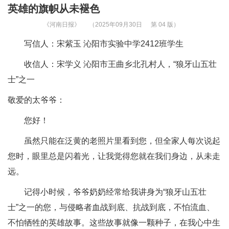
英雄的旗帜从未褪色
《河南日报》
（2025年09月30日
第 04 版）
写信人：宋紫玉 沁阳市实验中学2412班学生
收信人：宋学义 沁阳市王曲乡北孔村人，“狼牙山五壮
士”之一
敬爱的太爷爷：
您好！
虽然只能在泛黄的老照片里看到您，但全家人每次说起
您时，眼里总是闪着光，让我觉得您就在我们身边，从未走
远。
记得小时候，爷爷奶奶经常给我讲身为“狼牙山五壮
士”之一的您，与侵略者血战到底、抗战到底，不怕流血、
不怕牺牲的英雄故事。这些故事就像一颗种子，在我心中生