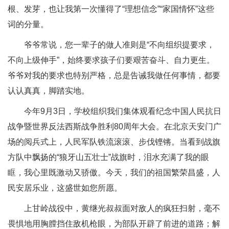
根、发芽，也让我第一次懂得了“理想信念”“家国情怀”这些
词的分量。
爷爷常说，您一辈子的做人准则是“不向组织提要求，
不向上级伸手”，始终要求孩子们要艰苦奋斗、自力更生。
爷爷对我的要求也特别严格，总是告诫我做任何事情，都要
认认真真，脚踏实地。
今年9月3日，学校组织我们集体观看纪念中国人民抗日
战争暨世界反法西斯战争胜利80周年大会。在北京天安门广
场的阅兵式上，人民军队铁流滚滚、步伐铿锵。当看到战旗
方队中飘扬的“狼牙山五壮士”战旗时，泪水充满了我的眼
眶，我心里既激动又骄傲。今天，我们的祖国繁荣昌盛，人
民安居乐业，这盛世如您所愿。
上甘岭战役中，黄继光叔叔面对敌人的疯狂扫射，毫不
畏惧地用胸膛挡住敌机枪眼，为部队开辟了前进的道路；解