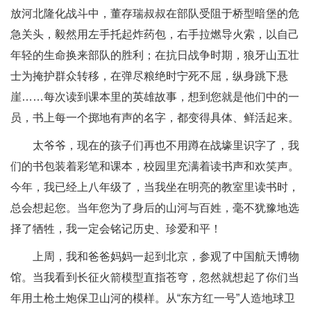
放河北隆化战斗中，董存瑞叔叔在部队受阻于桥型暗堡的危
急关头，毅然用左手托起炸药包，右手拉燃导火索，以自己
年轻的生命换来部队的胜利；在抗日战争时期，狼牙山五壮
士为掩护群众转移，在弹尽粮绝时宁死不屈，纵身跳下悬
崖……每次读到课本里的英雄故事，想到您就是他们中的一
员，书上每一个掷地有声的名字，都变得具体、鲜活起来。
太爷爷，现在的孩子们再也不用蹲在战壕里识字了，我
们的书包装着彩笔和课本，校园里充满着读书声和欢笑声。
今年，我已经上八年级了，当我坐在明亮的教室里读书时，
总会想起您。当年您为了身后的山河与百姓，毫不犹豫地选
择了牺牲，我一定会铭记历史、珍爱和平！
上周，我和爸爸妈妈一起到北京，参观了中国航天博物
馆。当我看到长征火箭模型直指苍穹，忽然就想起了你们当
年用土枪土炮保卫山河的模样。从“东方红一号”人造地球卫