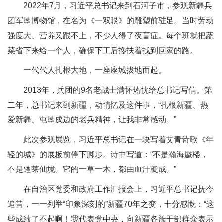
2022年7月，习近平总书记来到石河子市，参观新疆兵
团军垦博物馆，在名为《一双眼》的雕塑前驻足。当时劳动
强度大、营养又跟不上，不少人得了夜盲症。每个班就把蔬
菜省下来给一个人，确保下工后搀扶着找到回家的路。
一代代人扎根大地，一座座城拔地而起。
2013年，兵团的9名老战士满怀热忱给总书记写信。第
二年，总书记来到新疆，动情忆及这件事，“扎根新疆、热
爱新疆、屯垦戍边的老兵精神，让我非常感动。”
此次参观展览，习近平总书记在一块写着艾青诗歌《年
轻的城》的展板前停下脚步。诗中写道：“不是瀚海蜃楼，
不是蓬莱仙境。它的一草一木，都由血汗凝成。”
在自治区党委和政府工作汇报会上，习近平总书记抚今
追昔，一一列举“印象深刻的”新疆70年之变，十分感慨：“这
些成绩了不起啊！我代表党中央，向新疆各族干部群众表示