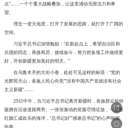
点”……一个个重大战略叠加，让这里涌动无限活力和希
望。
理念一变天地宽，打开了发展的思路，就打开了广阔的
空间。
习近平总书记深情勉励：“在新起点上，希望自治区和
兵团的同志，再接再厉、接续奋斗，努力把各项工作做得更
好，开创新疆更加美好的明天。”
在乌鲁木齐的大街小巷，处处可见这样的标语：“党的
光辉照天山，各族人民心向党”“没有中国共产党就没有社会
主义新疆”……
25日中午，当习近平总书记离开新疆时，各族群众纷纷
簇拥在沿途道路两旁。一张张激动的笑脸尽情绽放，一面面
红旗汇成欢乐的海洋，“总书记好”“感谢总书记”的心声响彻
街巷。