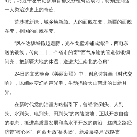
4月，习近平总书记参加首都义务植树活动时，特别提到这
一人类治沙史上的奇迹。
荒沙披新绿，城乡焕新颜。人的面貌在变，新疆的面貌
在变，祖国的面貌在变。
“风在达坂城扬起翅膀，光在戈壁滩铺成海洋，西电东
送的银线，传向二十二个省市的窗”“西气东输的管道似银绸
闪亮，把新疆大地的体温，送进大江南北的心房”……
24日的文艺晚会《美丽新疆》中，创意诗舞画《时代交
响》，以绚丽变幻的声光电，生动描绘天山南北的日新月
异。
在新时代党的治疆方略指引下，曾经“路到头、人到
头、水到头、电到头、田到头”的内陆腹地，正以开放自信
的姿态，挺进高质量发展和高水平开放的前沿。丝绸之路经
济带“核心区”、向西开放“桥头堡”、新发展格局“战略支