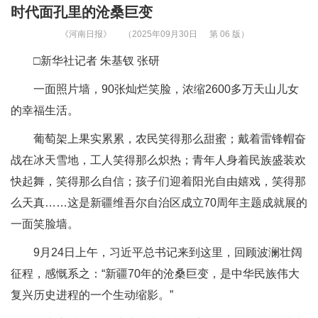
时代面孔里的沧桑巨变
《河南日报》
（2025年09月30日
第 06 版）
□新华社记者 朱基钗 张研
一面照片墙，90张灿烂笑脸，浓缩2600多万天山儿女
的幸福生活。
葡萄架上果实累累，农民笑得那么甜蜜；戴着雷锋帽奋
战在冰天雪地，工人笑得那么炽热；青年人身着民族盛装欢
快起舞，笑得那么自信；孩子们迎着阳光自由嬉戏，笑得那
么天真……这是新疆维吾尔自治区成立70周年主题成就展的
一面笑脸墙。
9月24日上午，习近平总书记来到这里，回顾波澜壮阔
征程，感慨系之：“新疆70年的沧桑巨变，是中华民族伟大
复兴历史进程的一个生动缩影。”