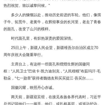
热烈祝贺、致以诚挚问候。”
多少人的慷慨以赴，推动历史前进的车轮。他们，像孺
子牛、拓荒牛、老黄牛，在辉煌事业的长河里，老去了青春
的面孔，改变了山川的模样。
时代面孔里，有炽热滚烫的爱国深情。
25日上午，新疆人民会堂，新疆维吾尔自治区成立70
周年庆祝大会隆重举行。
主席台上，有这样一些面孔和熠熠生辉的国徽同
框：“人民卫士”巴依卡·凯力迪别克，“人民楷模”布茹玛汗·毛
勒朵，“七一勋章”获得者魏德友和买买提江·吾买尔……
国徽闪耀，映照丹心赤诚。
两天前，新疆迎宾馆，在接见各族各界代表时，习近平
总书记同他们一一握手。他们，或扎根基层，或巡边护边。