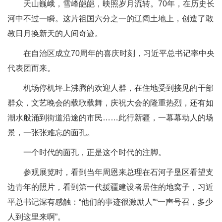
天山巍峨，雪峰皑皑，映照岁月流转。70年，在历史长
河中不过一瞬。这片祖国六分之一的辽阔土地上，创造了敢
教日月换新天的人间奇迹。
在自治区成立70周年的喜庆时刻，习近平总书记率中央
代表团而来。
机场停机坪上沸腾的欢迎人群，在住地受到接见的干部
群众，文艺晚会的载歌载舞，庆祝大会的隆重热烈，还有如
潮水般涌到街道沿途的市民……此行新疆，一幕幕动人的场
景，一张张难忘的面孔。
一个时代的面孔，正是这个时代的注脚。
参观展览时，看到当年周恩来总理在石河子垦区看望支
边青年的照片，看到第一代援疆建设者居住的地窝子，习近
平总书记深有感触：“他们的事迹很激励人”“一声号召，多少
人到这里来啊”。