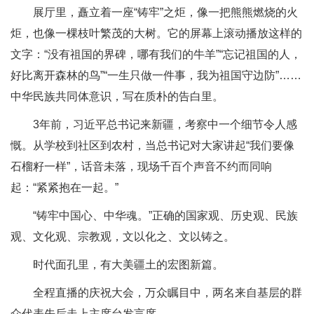
展厅里，矗立着一座“铸牢”之炬，像一把熊熊燃烧的火
炬，也像一棵枝叶繁茂的大树。它的屏幕上滚动播放这样的
文字：“没有祖国的界碑，哪有我们的牛羊”“忘记祖国的人，
好比离开森林的鸟”“一生只做一件事，我为祖国守边防”……
中华民族共同体意识，写在质朴的告白里。
3年前，习近平总书记来新疆，考察中一个细节令人感
慨。从学校到社区到农村，当总书记对大家讲起“我们要像
石榴籽一样”，话音未落，现场千百个声音不约而同响
起：“紧紧抱在一起。”
“铸牢中国心、中华魂。”正确的国家观、历史观、民族
观、文化观、宗教观，文以化之、文以铸之。
时代面孔里，有大美疆土的宏图新篇。
全程直播的庆祝大会，万众瞩目中，两名来自基层的群
众代表先后走上主席台发言席。