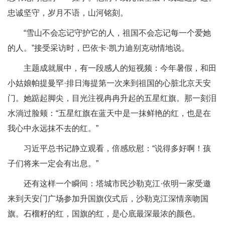
忠诚坚守，岁月不语，山河铭刻。
“雪山不会忘记守护它的人，祖国不会忘记每一个爱她
的人。”接受采访时，巴依卡·凯力迪别克动情地说。
主题成就展中，有一段感人的短视频：今年暑假，和田
小姑娘帕提曼罕·排日海提第一次来到祖国的心脏北京天安
门。她踮起脚尖，目光注视冉冉升起的五星红旗。那一刻泪
水淌过脸颊：“五星红旗在蓝天中是一抹鲜艳的红，也是在
我心中永远抹不去的红。”
习近平总书记静立观看，倍感欣慰：“说得多好啊！孩
子们将来一定会有出息。”
还有这样一个瞬间：塔城市民沙勒克江·依明一家受邀
来到天安门广场参加升国旗仪式后，沙勒克江深情亲吻国
旗。石榴籽的红，国旗的红，是心底最深最浓的颜色。