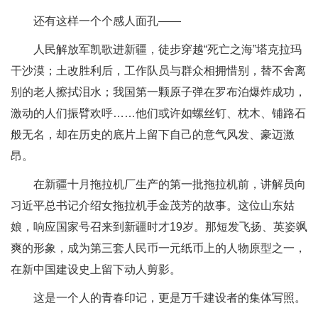
还有这样一个个感人面孔——
人民解放军凯歌进新疆，徒步穿越“死亡之海”塔克拉玛
干沙漠；土改胜利后，工作队员与群众相拥惜别，替不舍离
别的老人擦拭泪水；我国第一颗原子弹在罗布泊爆炸成功，
激动的人们振臂欢呼……他们或许如螺丝钉、枕木、铺路石
般无名，却在历史的底片上留下自己的意气风发、豪迈激
昂。
在新疆十月拖拉机厂生产的第一批拖拉机前，讲解员向
习近平总书记介绍女拖拉机手金茂芳的故事。这位山东姑
娘，响应国家号召来到新疆时才19岁。那短发飞扬、英姿飒
爽的形象，成为第三套人民币一元纸币上的人物原型之一，
在新中国建设史上留下动人剪影。
这是一个人的青春印记，更是万千建设者的集体写照。