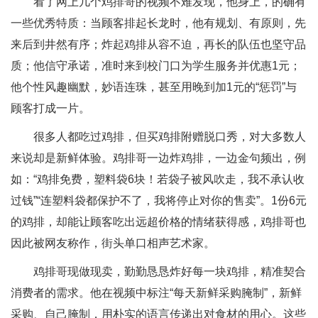
看了网上几个鸡排哥的视频不难发现，他身上，的确有
一些优秀特质：当顾客排起长龙时，他有规划、有原则，先
来后到井然有序；炸起鸡排从容不迫，再长的队伍也坚守品
质；他信守承诺，准时来到校门口为学生服务并优惠1元；
他个性风趣幽默，妙语连珠，甚至用晚到加1元的“惩罚”与
顾客打成一片。
很多人都吃过鸡排，但买鸡排附赠脱口秀，对大多数人
来说却是新鲜体验。鸡排哥一边炸鸡排，一边金句频出，例
如：“鸡排免费，塑料袋6块！若袋子被风吹走，我不承认收
过钱”“连塑料袋都保护不了，我将停止对你的售卖”。1份6元
的鸡排，却能让顾客吃出远超价格的情绪获得感，鸡排哥也
因此被网友称作，街头单口相声艺术家。
鸡排哥现做现卖，勤勤恳恳炸好每一块鸡排，精准契合
消费者的需求。他在视频中标注“每天新鲜采购腌制”，新鲜
采购、自己腌制，用朴实的语言传递出对食材的用心。这些