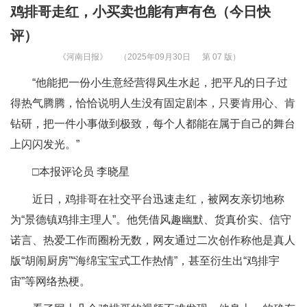
鸡排哥走红，小买卖也能有声有色（今日快
评）
《河南日报》
（2025年09月30日
第 07 版）
“他能把一份小生意经营得风生水起，把平凡的日子过
得热气腾腾，恰恰说明人生没有固定剧本，只要肯用心、肯
钻研，把一件小事做到极致，每个人都能在属于自己的舞台
上闪闪发光。”
□本报评论员 李晓星
近日，鸡排哥在社交平台迅速走红，被网友亲切地称
为“景德镇鸡排主理人”。他凭借风趣幽默、货真价实、信守
诺言、热爱工作而圈粉无数，网友通过二次创作称他是真人
版“胡闹厨房”“海绵宝宝式工作热情”，甚至衍生出“鸡排宇
宙”等网络热梗。