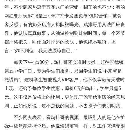
年，不少商家热衷于五花八门的营销，翻车的也不少：有的
网红餐厅玩起“限量三小时”“打卡发圈免单”饥饿营销，被食
客反感；有的奶茶店雇人排队被曝光。鸡排哥用真诚回应食
客，他认认真真做事，从油温控制到炸制时间，每一个环节
都严格把关，即便面对排起的长队，他也绝不敷衍，坦
言：“炸不到位，我无法原谅自己。”
每天下午4点30分，鸡排哥还会准时收摊，赶往景德镇
第五中学门口，专为学生们服务，只因学生们说“不来就是
撒谎精”。这群学生被他视为VIP客户，他不仅承诺每天准时
出现，还给予每位学生优惠，原价6元的鸡排，学生只需5
元。这不仅是价格上的让利，更体现了他守信重诺的经营原
则，正如他所说，这不是钱的问题，不去孩子们要叨叨我。
不少网友表示，看鸡排哥的视频，最吸引人的是他在忙
碌中依然能掌控全场。他像海绵宝宝一样，对工作充满无限