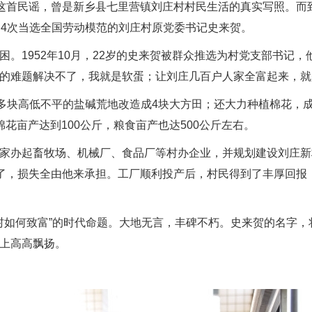
首民谣，曾是新乡县七里营镇刘庄村村民生活的真实写照。而到
曾4次当选全国劳动模范的刘庄村原党委书记史来贺。
1952年10月，22岁的史来贺被群众推选为村党支部书记，
的难题解决不了，我就是软蛋；让刘庄几百户人家全富起来，就
高低不平的盐碱荒地改造成4块大方田；还大力种植棉花，成为全
花亩产达到100公斤，粮食亩产也达500公斤左右。
办起畜牧场、机械厂、食品厂等村办企业，并规划建设刘庄新村
了，损失全由他来承担。工厂顺利投产后，村民得到了丰厚回报，
如何致富”的时代命题。大地无言，丰碑不朽。史来贺的名字，
上高高飘扬。