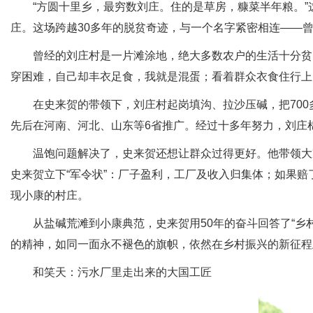
“方圆十里乡，最穷数刘庄。住的是草房，糠菜半年粮。”这
庄。这场跨越30多年的脱贫奇迹，与一个名字紧密相连——
曾经的刘庄村是一片滩涂地，绝大多数农户的生活十分贫困。
穿困难，自己却丰衣足食，我就是混蛋；看着群众衣食住行上
在史来贺的带领下，刘庄村起岗填沟、拉沙压碱，把700多块
先后在河南、河北、山东等6省推广。经过十多年努力，刘庄棉
温饱问题解决了，史来贺还想让群众过得更好。他带领大家
史来贺立下“军令状”：厂子盈利，工厂及收入归集体；如果赔
现小康的村庄。
从盐碱荒滩到小康典范，史来贺用50年的奋斗回答了“乡村
的精神，如同一面永不褪色的旗帜，依然在乡村振兴的新征程
和笑天：污水厂里走出来的大国工匠