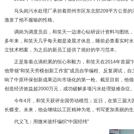
马头岗污水处理厂承担着郑州市区东北部209平方公里的
激发了他不服输的性格。
调岗为调度员后，和笑天一边潜心钻研设计资料与图纸，一
多年来，和笑天几乎每天都是凌晨才休息，睡前必查看实时水
立技术档案，为之后的新员工提供了很好的学习范本。
正是靠着点滴积累的恒心和毅力，和笑天在2014年首届“
他带领“和笑天劳模创新工作室”成员自学编程、反复调试，自
响了中原环保创新成果迈向市场化的第一枪。截至目前，他领衔
创造经济效益超2000万元，成功破解多项污水处理疑难杂症
今年4月，和笑天获评全国劳动模范；近日，在第三届大国工
长蝶变。未来，他会继续以工匠精神为笔，书写更加美丽的生
代义飞：用微米玻纤编织“中国经纬”