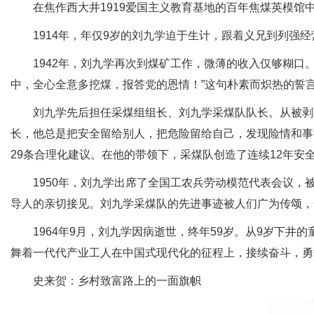
在焦作西大井1919爱国主义教育基地的百年焦煤英模馆
1914年，年仅9岁的刘九学迫于生计，跟着义兄到列强经
1942年，刘九学再次到煤矿工作，微薄的收入仅够糊口。
中，全心全意多挖煤，报答党的恩情！”这句朴素而炽热的誓
刘九学先后担任采煤组组长、刘九学采煤队队长。从被剥削
长，他总是把安全留给别人，把危险留给自己，发现险情和事
29条合理化建议。在他的带领下，采煤队创造了连续12年安
1950年，刘九学出席了全国工农兵劳动模范代表会议，被
导人的亲切接见。刘九学采煤队的先进事迹被人们广为传颂，
1964年9月，刘九学因病逝世，终年59岁。从9岁下井
舞着一代代产业工人在中国式现代化的征程上，接续奋斗，勇
史来贺：乡村致富路上的一面旗帜