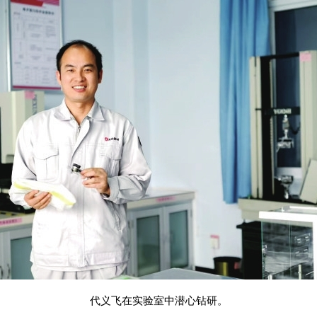
代义飞在实验室中潜心钻研。