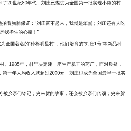
了20世纪80年代，刘庄已蝶变为全国第一批实现小康的村
他拍着胸脯保证：“刘庄富不起来，我就是笨蛋；刘庄还有人吃
是我毕生的心愿！”
国著名的“种棉明星村”，他们培育的“刘庄1号”等新品种，
。1985年，村里决定建一座生产肌苷的药厂，面对质疑，
第一年人均收入就超过2000元，刘庄也成为全国最早一批实
将被乡亲们铭记；史来贺的故事，还会被乡亲们传颂；史来贺