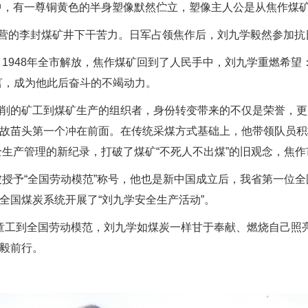
中，有一尊铜黄色的半身塑像默然伫立，塑像主人公是从焦作煤
营的李封煤矿井下干苦力。日军占领焦作后，刘九学毅然参加抗
1948年全市解放，焦作煤矿回到了人民手中，刘九学重燃希望
言，成为他此后奋斗的不竭动力。
的矿工到煤矿生产的组织者，身份转变带来的不仅是荣誉，更
故苗头第一个冲在前面。在传统采煤方式基础上，他带领队员积
全生产管理的新纪录，打破了煤矿“不死人不出煤”的旧观念，焦
授予“全国劳动模范”称号，他也是新中国成立后，我省第一位
全国煤炭系统开展了“刘九学安全生产活动”。
的童工到全国劳动模范，刘九学如煤炭一样甘于奉献、燃烧自己照
毅前行。