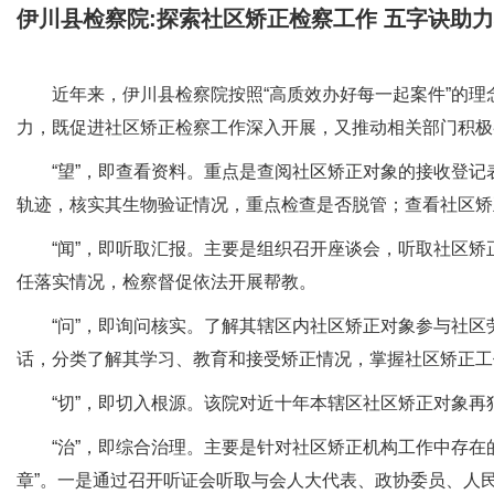
伊川县检察院:探索社区矫正检察工作 五字诀助
近年来，伊川县检察院按照“高质效办好每一起案件”的理念
力，既促进社区矫正检察工作深入开展，又推动相关部门积极
“望”，即查看资料。重点是查阅社区矫正对象的接收登记
轨迹，核实其生物验证情况，重点检查是否脱管；查看社区矫
“闻”，即听取汇报。主要是组织召开座谈会，听取社区矫
任落实情况，检察督促依法开展帮教。
“问”，即询问核实。了解其辖区内社区矫正对象参与社区
话，分类了解其学习、教育和接受矫正情况，掌握社区矫正工
“切”，即切入根源。该院对近十年本辖区社区矫正对象再犯
“治”，即综合治理。主要是针对社区矫正机构工作中存在的
章”。一是通过召开听证会听取与会人大代表、政协委员、人