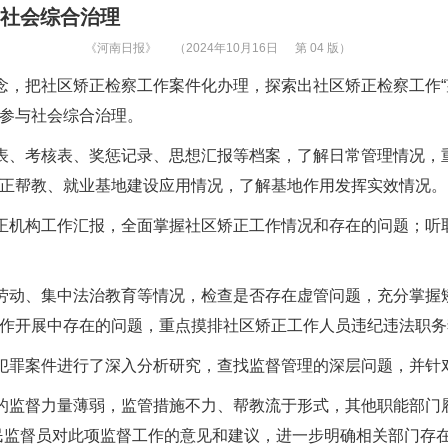
力社会综合治理
《河南日报》
（2024年10月16日
第 04 版）
，把社区矫正检察工作案件化办理，探索出社区矫正检察工作“
参与社会综合治理。
表、考核表、奖惩记录、思想汇报等档案，了解日常管理情况，
正帮教、就业基地建设应用情况，了解基地作用发挥实效情况。
正机构工作汇报，全面掌握社区矫正工作情况和存在的问题；听
劳动、集中法治教育等情况，检查是否存在虚管问题，充分掌握
作开展中存在的问题，重点摸排社区矫正工作人员违纪违法职务
罪案件进行了深入分析研究，查找监督管理的深层问题，并针对发
监督力量薄弱，监管措施不力、帮教流于形式，其他职能部门履
民监督员对此项监督工作的意见和建议，进一步明确相关部门存