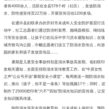
者有4000余人，活跃在全县578个村（社区），发放防溺
水、防性侵宣传页22万份，开展宣传活动1200多场。
在通许县妇联承办的开封市未成年人安全防护基层行活
动中，社工志愿者们通过防洪时装秀、抛绳器模拟、绳结练
习等安全游戏，让孩子们在玩乐中学习洪水避险知识；在项
城市驸马沟公园，巾帼志愿者们设立了防溺水宣传点，向游
园的家长和孩子发放宣传品……
暑期是儿童安全事故特别是溺水事故高发期。省妇联印
发相关通知，全面安排防溺水宣传教育工作。在“中原女性
之声”公众号开设“暑期安全小课堂”，每周推送一期防溺水知
识，推出《孩子，你不是一条鱼》等短视频17个；同时，还
制作了25000把印有“六不”“四知”防溺水知识的宣传扇，让安
全知识随风传递。
除防溺水等安全宣传教育外，以未成年人保护法、预防