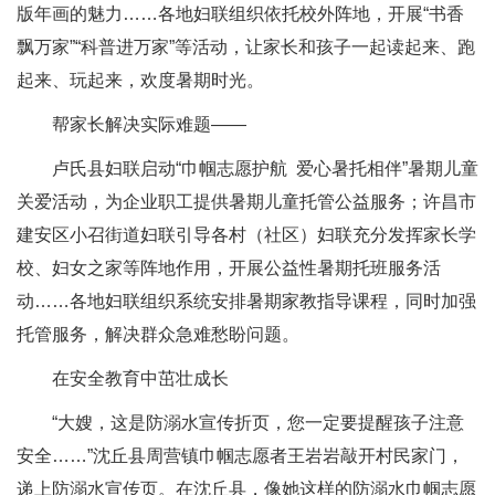
版年画的魅力……各地妇联组织依托校外阵地，开展“书香
飘万家”“科普进万家”等活动，让家长和孩子一起读起来、跑
起来、玩起来，欢度暑期时光。
帮家长解决实际难题——
卢氏县妇联启动“巾帼志愿护航 爱心暑托相伴”暑期儿童
关爱活动，为企业职工提供暑期儿童托管公益服务；许昌市
建安区小召街道妇联引导各村（社区）妇联充分发挥家长学
校、妇女之家等阵地作用，开展公益性暑期托班服务活
动……各地妇联组织系统安排暑期家教指导课程，同时加强
托管服务，解决群众急难愁盼问题。
在安全教育中茁壮成长
“大嫂，这是防溺水宣传折页，您一定要提醒孩子注意
安全……”沈丘县周营镇巾帼志愿者王岩岩敲开村民家门，
递上防溺水宣传页。在沈丘县，像她这样的防溺水巾帼志愿