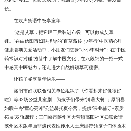
彩的沉浸式、体验式活动，激励青少年以史为镜、奋发成
长。
在欢声笑语中畅享童年
“这是艾草，把它晒干后装进布袋，可以做成艾草
锤。”在由信阳市妇联指导的“百草薪传·少年行”中医药心理
健康暑期关爱活动中，小朋友们变身“小小李时珍”：在“中医
药常识对对碰”抢答中了解中医文化，在八段锦的一招一式
中感受中医魅力，还走进大自然解锁草药秘密。
让孩子畅享童年快乐——
洛阳市妇联联合相关单位组织了《你看起来好像很好
吃》等32场公益儿童剧，为孩子们带来“消暑大餐”；原阳县
妇联主办“童心亮滩”公益暑托夏令营，提供“课业辅导+素质
拓展”双轨课程；三门峡市陕州区大营镇高阳社区妇联邀请
陕州区木版年画非遗代表性传承人王庆娜带领孩子们体验木