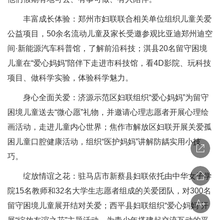
丰富成长体验：郑州市妇联联合相关单位组织儿童关爱
公益项目，50余名流动儿童及家长受邀参观比亚迪郑州迪空
间·新能源汽车科普馆，了解前沿科技；淇县20名留守困境
儿童在“爱心妈妈”陪伴下走进市科技馆，看4D影院、玩科技
项目、做科学实验，体验科学魅力。
身心全面关爱：济源示范区妇联组织“爱心妈妈”为留守
困境儿童送去“微心愿”礼物，并邀请心理志愿者开展心理绘
画活动，走进儿童内心世界；焦作市解放区妇联开展关爱孤
困儿童口腔健康活动，组织“医护妈妈”讲解防龋实用小技
巧。
绽放情谊之花：驻马店市新蔡县妇联依托由中华女子学
院15名教师和32名大学生志愿者组成的关爱团队，对300名
留守困境儿童展开结对关爱；西平县妇联组织“爱心妈妈”开