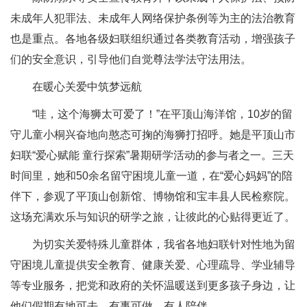
未成年人犯罪法、未成年人网络保护条例等为主的法治教育
也是重点。各地各级妇联组织通过各类教育活动，增强孩子
们的安全意识，引导他们自觉尊法学法守法用法。
在暖心关爱中筑梦远航
“哇，这个海狮太可爱了！”在平顶山海洋馆，10岁的留
守儿童小桐兴奋地向憨态可掬的海狮打招呼。她是平顶山市
妇联“爱心赋能 童行探索”暑期研学活动的参与者之一。三天
时间里，她和50余名留守困境儿童一道，在“爱心妈妈”的陪
伴下，参观了平顶山创新馆、博物馆和宝丰县人民检察院。
这场充满欢乐与知识的研学之旅，让彼此的心贴得更近了。
为切实关爱特殊儿童群体，我省各地妇联针对性地为留
守困境儿童提供安全教育、健康关爱、心理疏导、学业辅导
等专业服务，把党和政府的关怀温暖送到更多孩子身边，让
他们假期有地可去、有事可做、有人陪伴。