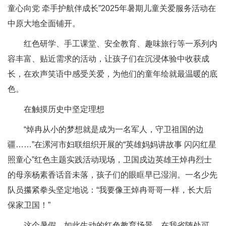
童心向党 牵手护航伴成长”2025年暑期儿童关爱服务活动在
中原大地全面铺开。
红色研学、手工课堂、安全教育、趣味旅行等一系列内
容丰富、贴近需求的活动，让孩子们在沉浸体验中收获成
长，在欢声笑语中感受关爱，为他们的童年绘就最温暖的底
色。
在触摸历史中坚定理想
“焯冉从小的梦想就是成为一名军人，守卫祖国的边
疆……”在漯河市妇联组织开展的“英雄妈妈讲故事 闪闪红星
照童心”红色主题实践活动现场，卫国戍边英雄王焯冉烈士
的母亲杨素香话音未落，孩子们的眼眶早已湿润。一名少先
队员攥紧拳头坚定地说：“我要像王焯冉哥哥一样，长大后
保家卫国！”
这个暑假，如此生动的红色教育场景，在我省随处可