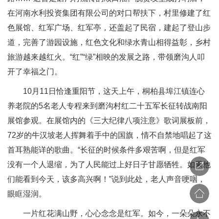
在河南水利投资集团有限公司的对口帮扶下，村里修建了红
色展馆、红军广场、红军亭，还盖起了民宿，建起了登山步
道，完善了游园设施，红色文化和绿水青山相得益彰，乡村
旅游越来越红火。“红”“绿”相映的发展之路，带领磨沟人叩
开了幸福之门。
10月11日恰逢重阳节，这天上午，桐柏县埠江镇连心
养老院的5名老人专程来到磨沟村红二十五军长征转战南阳
展馆参观。在展馆内的《三大纪律八项注意》歌词展板前，
72岁的牛汉坡老人挥舞着手中的国旗，情不自禁地唱起了这
首耳熟能详的歌曲。“长征的时候条件多艰苦啊，但是红军
没有一个人退缩，为了人民能过上好日子甘愿牺牲。如果他
们能看到今天，该多高兴啊！”说到此处，老人声音哽咽，
眼眶湿润。
一片红花满山野，心心念念是红军。如今，一朵朵永不