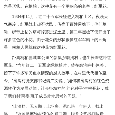
角星形状。在桐柏，这种花有一个更响亮的名字：红军花。
1934年11月，红二十五军长征进入桐柏山区。夜晚天
气寒冷，红军战士却不扰民，借宿于百姓屋檐下，他们草
鞋、绑带上粘的草籽掉落进泥土里，第二年屋檐下便开出了
许多红色的小花。由于花朵的形状很像红军军帽上的五角
星，桐柏人民就称这种花为红军花。
距离桐柏县城30公里的新集乡磨沟村，也生长着这种红
军花。“当年红二十五军途经桐柏时，曾在磨沟驻扎休整，
留下了许多军民鱼水情深的感人故事，在村里代代相传至
今。”磨沟村党支部书记魏广文说，“如何将磨沟村的红色资
源转化为发展动能，让长征精神的‘红色种子’生根开花，成
了我们村‘两委’班子成员常常思考的问题。”
“山深处、无人顾，土坯房、泥巴路，年轻人、找出
路……”这曾是磨沟村流传的顺口溜。脱贫攻坚战打响后，